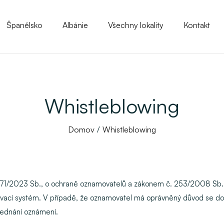
Španělsko
Albánie
Všechny lokality
Kontakt
Whistleblowing
Domov
Whistleblowing
č. 171/2023 Sb., o ochraně oznamovatelů a zákonem č. 253/2008 Sb., 
movací systém. V případě, že oznamovatel má oprávněný důvod se domní
 jednání oznámení.