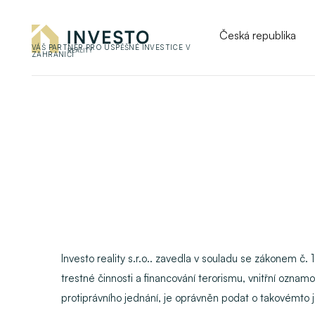
Česká republika
VÁŠ PARTNER PRO ÚSPĚŠNÉ INVESTICE V
ZAHRANIČÍ
Investo reality s.r.o.. zavedla v souladu se zákonem 
trestné činnosti a financování terorismu, vnitřní ozna
protiprávního jednání, je oprávněn podat o takovémto