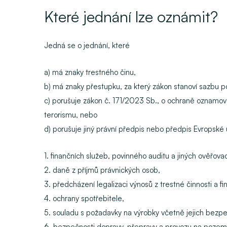
Které jednání lze oznámit?
Jedná se o jednání, které
a) má znaky trestného činu,
b) má znaky přestupku, za který zákon stanoví sazbu po
c) porušuje zákon č. 171/2023 Sb., o ochraně oznamova
terorismu, nebo
d) porušuje jiný právní předpis nebo předpis Evropské u
1. finančních služeb, povinného auditu a jiných ověřovac
2. daně z příjmů právnických osob,
3. předcházení legalizaci výnosů z trestné činnosti a f
4. ochrany spotřebitele,
5. souladu s požadavky na výrobky včetně jejich bezpe
6. bezpečnosti dopravy, přepravy a provozu na pozem