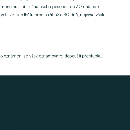
námení musí příslušná osoba posoudit do 30 dnů ode
h lze tuto lhůtu prodloužit až o 30 dnů, nejvýše však
o oznámení se však oznamovatel dopouští přestupku,