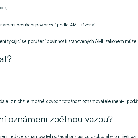
obě,
známení porušení povinností podle AML zákona).
ámení týkající se porušení povinností stanovených AML zákonem můž
at?
 údaje, z nichž je možné dovodit totožnost oznamovatele (není-li po
ní oznámení zpětnou vazbu?
mení, ledaže oznamovatel požádal příslušnou osobu, aby o přijetí o