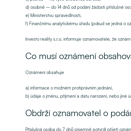
d) osobně – do 14 dnů od podání žádosti příslušné os
e) Ministerstvu spravedlnosti,
f) Finančnímu analytickému úřadu (pokud se jedná o o
Investo reality s.r.o. informuje oznamovatele, že ozn
Co musí oznámení obsahov
Oznámení obsahuje
a) informace o možném protiprávním jednání,
b) údaje o jménu, příjmení a datu narození, nebo jiné
Obdrží oznamovatel o podá
Příslušná osoba do 7 dnů písemně potvrdí přijetí ozná