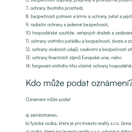
7. ochrany životního prostředí,
8. bezpečnosti potravin a krmiv a ochrany zvířat a jejic
9. radiační ochrany a jaderné bezpečnosti,
10. hospodářské soutěže, veřejných dražeb a zadávání
11. ochrany vnitřního pořádku a bezpečnosti, života a zd
12. ochrany osobních údajů, soukromí a bezpečnosti sí
13. ochrany finančních zájmů Evropské unie, nebo
14. fungování vnitřního trhu včetně ochrany hospodářs
Kdo může podat oznámení
Oznámení může podat
a) zaměstnanec,
b) fyzická osoba, která je pro Investo reality s.r.o. 
c) osoba, která pro Investo reality s.r.o. vykonává dob