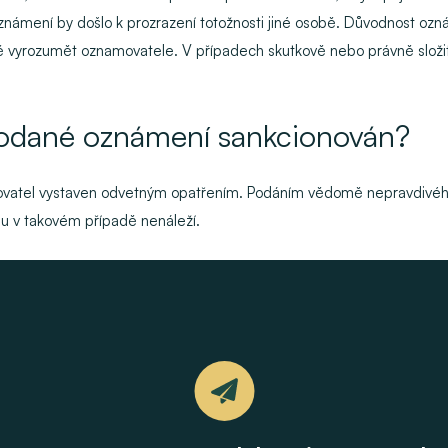
známení by došlo k prozrazení totožnosti jiné osobě. Důvodnost oz
 vyrozumět oznamovatele. V případech skutkově nebo právně složitýc
podané oznámení sankcionován?
ovatel vystaven odvetným opatřením. Podáním vědomě nepravdivéh
mu v takovém případě nenáleží.