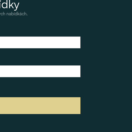
ídky
ých nabídkách.