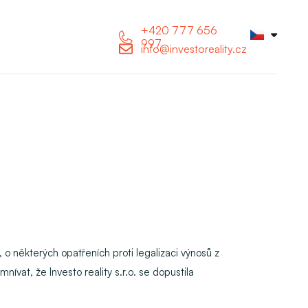
+420 777 656
997
info@investoreality.cz
o některých opatřeních proti legalizaci výnosů z
vat, že Investo reality s.r.o. se dopustila