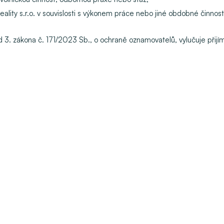
 reality s.r.o. v souvislosti s výkonem práce nebo jiné obdobné činno
 bod 3. zákona č. 171/2023 Sb., o ochraně oznamovatelů, vylučuje přij