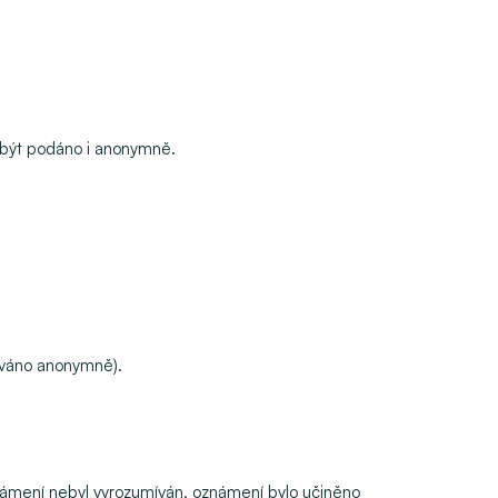
e být podáno i anonymně.
dáváno anonymně).
známení nebyl vyrozumíván, oznámení bylo učiněno