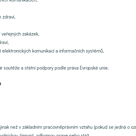
h zdraví,
 veřejných zakázek,
raví,
tí elektronických komunikací a informačních systémů,
ké soutěže a státní podpory podle práva Evropské unie.
?
činná jinak než v základním pracovněprávním vztahu (pokud se jedná o
rovolnickou činnost, odbornou praxe nebo stáž,