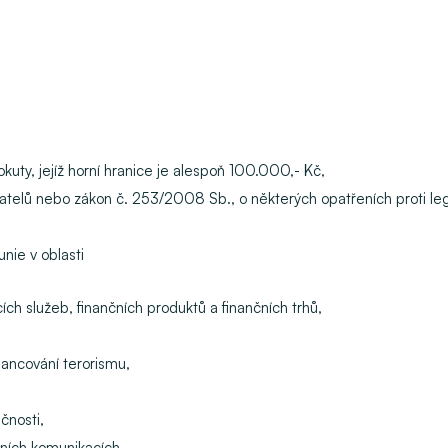
kuty, jejíž horní hranice je alespoň 100.000,- Kč,
telů nebo zákon č. 253/2008 Sb., o některých opatřeních proti legal
nie v oblasti
ích služeb, finančních produktů a finančních trhů,
inancování terorismu,
čnosti,
ních komunikacích,