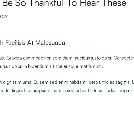
 Be So Thankful To Hear These
2024
h Facilisis At Malesuada
tas. Gravida commodo non sem diam faucibus justo dolor. Consectet
ursus dolor. In bibendum sit scelerisque mattis cum.
dignissim urna. Eu sem sed enim habitant libero ultricies sagittis.
 tristique. Luctus ipsum lobortis sed odio ut ultricies adipiscing nisi