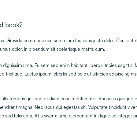
d book?
tas. Gravida commodo non sem diam faucibus justo dolor. Consectet
ursus dolor. In bibendum sit scelerisque mattis cum.
dignissim urna. Eu sem sed enim habitant libero ultricies sagittis.
 tristique. Luctus ipsum lobortis sed odio ut ultricies adipiscing nisi
is nulla tempus quisque et diam condimentum nisl. Rhoncus quisque e
endrerit magna. Nec lacus dui egestas sit. Vulputate tincidunt viverr
 sed felis urna. At a viverra urna elementum tristique ac integer pr