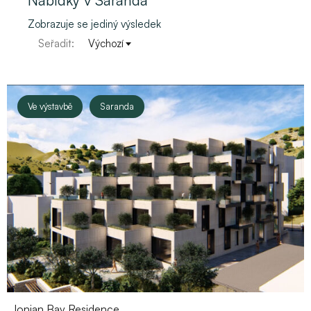
Nabídky v Saranda
Zobrazuje se jediný výsledek
Seřadit:
Výchozí
Ve výstavbě
Saranda
Ionian Bay Residence