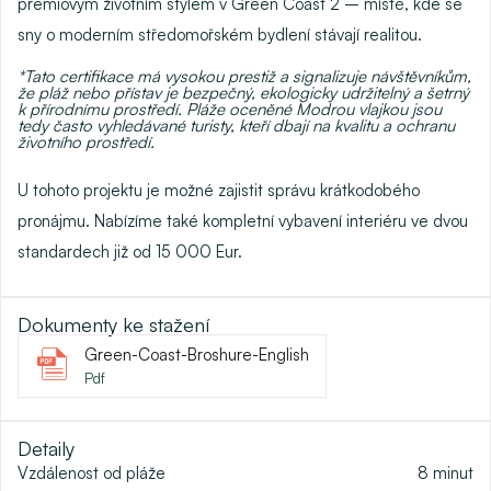
prémiovým životním stylem v Green Coast 2 – místě, kde se
sny o moderním středomořském bydlení stávají realitou.
*Tato certifikace má vysokou prestiž a signalizuje návštěvníkům,
že pláž nebo přístav je bezpečný, ekologicky udržitelný a šetrný
k přírodnímu prostředí. Pláže oceněné Modrou vlajkou jsou
tedy často vyhledávané turisty, kteří dbají na kvalitu a ochranu
životního prostředí.
U tohoto projektu je možné zajistit
správu krátkodobého
pronájmu
. Nabízíme také
kompletní vybavení interiéru
ve dvou
standardech již od 15 000 Eur.
Dokumenty ke stažení
Green-Coast-Broshure-English
Pdf
Detaily
Vzdálenost od pláže
8
minut