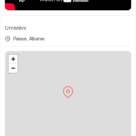
Umístění
Palasë, Albánie
+
−