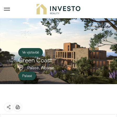
Ve výstavbě
Green Coast
Palasë, Albánie
Palasë