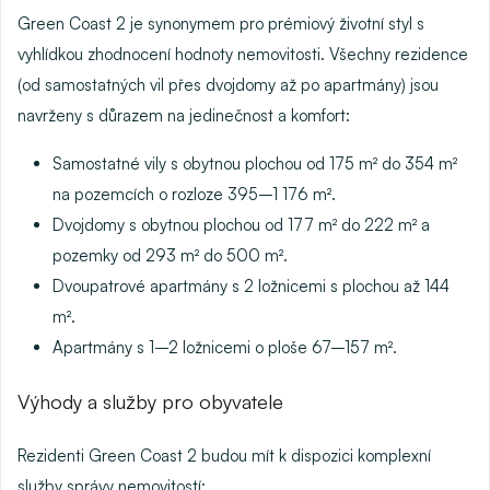
Green Coast 2 je synonymem pro
prémiový životní styl s
vyhlídkou zhodnocení hodnoty nemovitosti
. Všechny rezidence
(od samostatných vil přes dvojdomy až po apartmány) jsou
navrženy s důrazem na jedinečnost a komfort:
Samostatné vily
s obytnou plochou od 175 m² do 354 m²
na pozemcích o rozloze 395–1 176 m².
Dvojdomy
s obytnou plochou od 177 m² do 222 m² a
pozemky od 293 m² do 500 m².
Dvoupatrové apartmány
s 2 ložnicemi s plochou až 144
m².
Apartmány
s 1–2 ložnicemi o ploše 67–157 m².
Výhody a služby pro obyvatele
Rezidenti Green Coast 2 budou mít k dispozici komplexní
služby správy nemovitostí: