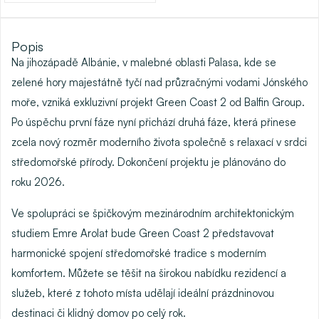
Popis
Na jihozápadě Albánie, v malebné oblasti
Palasa
, kde se
zelené hory majestátně tyčí nad průzračnými vodami Jónského
moře, vzniká exkluzivní projekt
Green Coast 2
od Balfin Group.
Po úspěchu první fáze nyní přichází druhá fáze, která přinese
zcela nový rozměr moderního života společně s relaxací v srdci
středomořské přírody. Dokončení projektu je plánováno do
roku 2026.
Ve spolupráci se špičkovým mezinárodním
architektonickým
studiem
Emre Arolat
bude Green Coast 2 představovat
harmonické spojení středomořské tradice s moderním
komfortem. Můžete se těšit na širokou nabídku rezidencí a
služeb, které z tohoto místa udělají ideální prázdninovou
destinaci či klidný domov po celý rok.