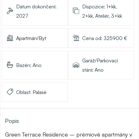
Datum dokončení:
Dispozice:
1+kk,
2027
2+kk, Ateliér, 3+kk
Apartmán/Byt
Cena od:
325900
€
Garáž/Parkovací
Bazén:
Ano
stání:
Ano
Oblast:
Palasë
Popis
Green Terrace Residence – prémiové apartmány v