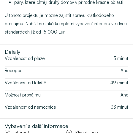
páry, které chtějí druhý domov v přírodně krásné oblasti
U tohoto projektu je možné zajistit
správu krátkodobého
pronájmu
. Nabízíme také
kompletní vybavení interiéru
ve dvou
standardech již od 15 000 Eur.
Detaily
Vzdálenost od pláže
3
minut
Recepce
Ano
Vzdálenost od letiště
49
minut
Možnost pronájmu
Ano
Vzdálenost od nemocnice
33
minut
Vybavení a další informace
Internet
Klimatizace