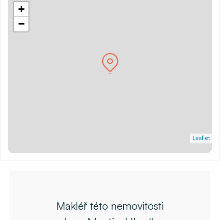
+
−
Leaflet
Makléř této nemovitosti