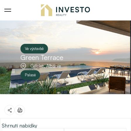
Ve výstavbě
Green Terrace
Gjilekë, Albánie
Palasë
Shrnutí nabídky