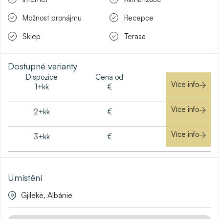
Možnost pronájmu
Recepce
Sklep
Terasa
Dostupné varianty
Dispozice
Cena od
Více info
1+kk
€
Více info
2+kk
€
Více info
3+kk
€
Umístění
Gjilekë, Albánie