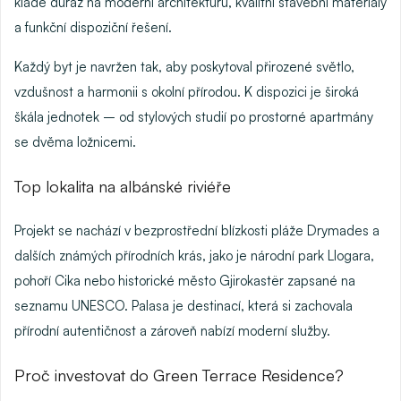
klade důraz na
moderní architekturu
, kvalitní stavební materiály
a funkční dispoziční řešení.
Každý byt je navržen tak, aby poskytoval
přirozené světlo,
vzdušnost a harmonii s okolní přírodou
. K dispozici je široká
škála jednotek – od stylových studií po prostorné apartmány
se dvěma ložnicemi.
Top lokalita na albánské riviéře
Projekt se nachází v bezprostřední blízkosti
pláže Drymades
a
dalších známých přírodních krás, jako je
národní park Llogara
,
pohoří Cika nebo historické město Gjirokastër zapsané na
seznamu UNESCO. Palasa je destinací, která si zachovala
přírodní autentičnost a zároveň nabízí moderní služby.
Proč investovat do Green Terrace Residence?