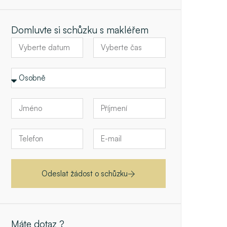
Domluvte si schůzku s makléřem
Odeslat žádost o schůzku
Máte dotaz ?