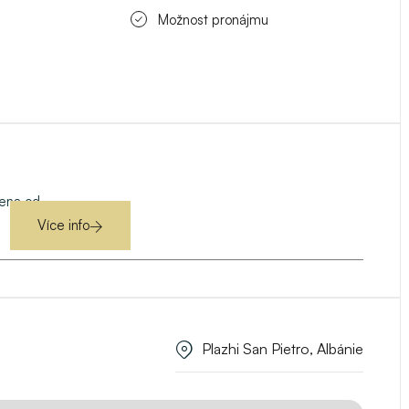
Možnost pronájmu
ena od
Více info
Plazhi San Pietro, Albánie