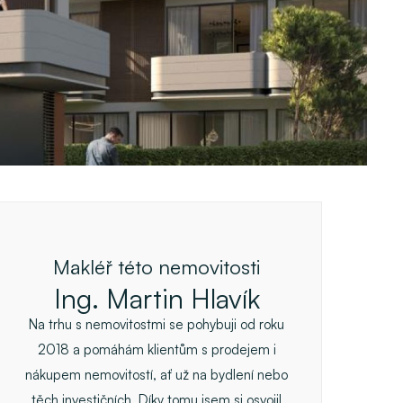
Makléř této nemovitosti
Ing. Martin Hlavík
Na trhu s nemovitostmi se pohybuji od roku
2018 a pomáhám klientům s prodejem i
nákupem nemovitostí, ať už na bydlení nebo
těch investičních. Díky tomu jsem si osvojil