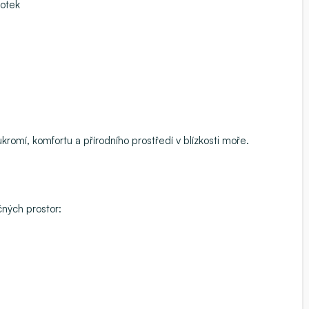
notek
oukromí, komfortu a přírodního prostředí v blízkosti moře.
čných prostor: