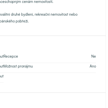
renceschopným cenám nemovitostí.
 kvalitní druhé bydlení, rekreační nemovitost nebo
albánského pobřeží.
nut
Recepce
Ne
nut
Možnost pronájmu
Ano
nut