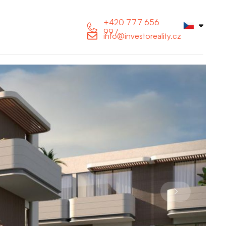
+420 777 656
997
info@investoreality.cz