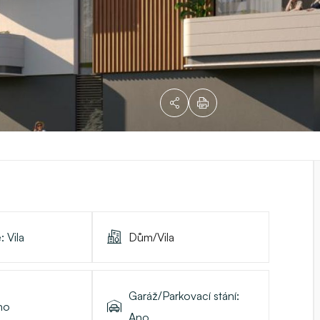
e:
Vila
Dům/Vila
Garáž/Parkovací stání:
no
Ano