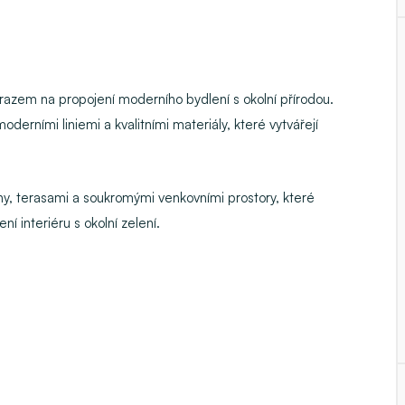
ůrazem na propojení moderního bydlení s okolní přírodou.
erními liniemi a kvalitními materiály, které vytvářejí
kny, terasami a soukromými venkovními prostory, které
í interiéru s okolní zelení.