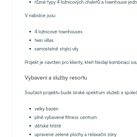
různé typy 4 ložnicových chaletů a townhouse jed
V nabídce jsou:
4 ložnicové townhouses
twin villas
samostatně stojící vily
Projekt je navržen pro klienty, kteří hledají kombinaci s
Vybavení a služby resortu
Součástí projektu bude široké spektrum služeb a spole
velký bazén
plně vybavené fitness centrum
dětské hřiště
upravené zelené plochy a relaxační zóny