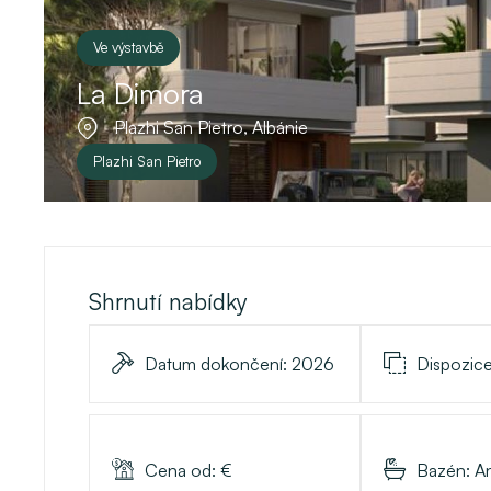
Ve výstavbě
La Dimora
Plazhi San Pietro, Albánie
Plazhi San Pietro
Shrnutí nabídky
Datum dokončení:
2026
Dispozic
Cena od:
€
Bazén:
A