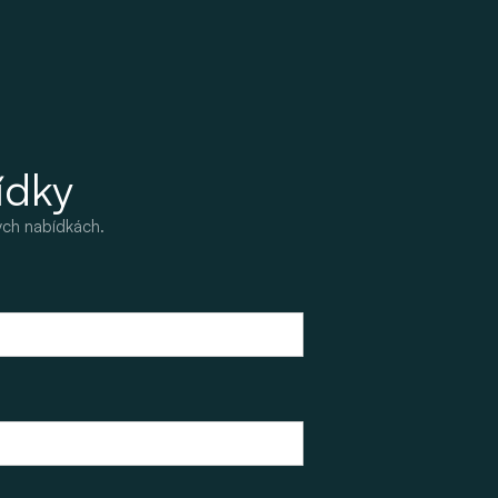
ídky
ých nabídkách.