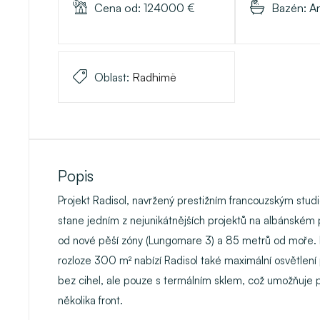
Cena od:
124000
€
Bazén:
A
Oblast:
Radhimë
Popis
Projekt
Radisol
, navržený prestižním francouzským stu
stane jedním z nejunikátnějších projektů na albánském
od nové pěší zóny (Lungomare 3) a
85 metrů od moře
.
rozloze 300 m²
nabízí Radisol také maximální osvětlení
bez cihel, ale pouze s termálním sklem, což umožňuje p
několika front.