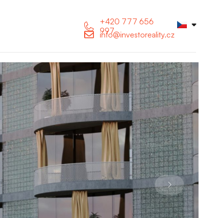
+420 777 656
997
info@investoreality.cz