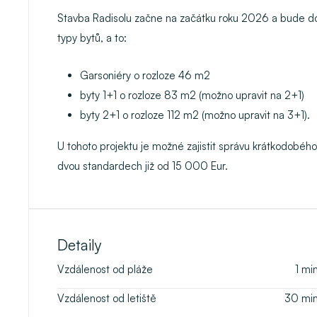
Stavba Radisolu začne na začátku roku 2026 a bude
d
typy bytů, a to:
Garsoniéry o rozloze 46 m2
byty 1+1 o rozloze 83 m2 (možno upravit na 2+1)
byty 2+1 o rozloze 112 m2 (možno upravit na 3+1).
U tohoto projektu je možné zajistit
správu krátkodobéh
dvou standardech již od 15 000 Eur.
Detaily
Vzdálenost od pláže
1
mi
Vzdálenost od letiště
30
mi