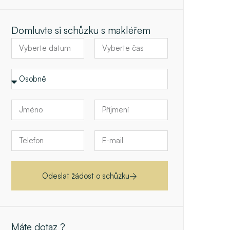
Domluvte si schůzku s makléřem
Odeslat žádost o schůzku
Máte dotaz ?