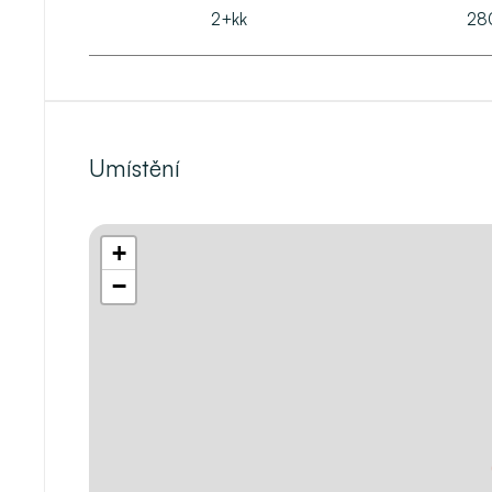
2+kk
28
Umístění
+
−