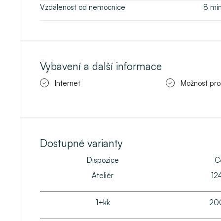
Vzdálenost od nemocnice
8
mi
Vybavení a další informace
Internet
Možnost pr
Dostupné varianty
Dispozice
C
Ateliér
12
1+kk
20