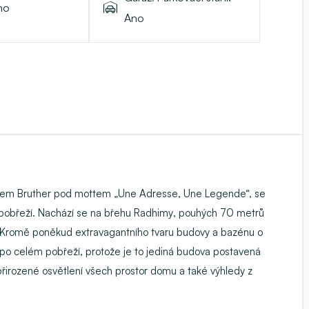
no
Ano
diem
Bruther
pod mottem „Une Adresse, Une Legende“, se
 pobřeží. Nachází se
na břehu Radhimy
, pouhých 70 metrů
 Kromě poněkud extravagantního tvaru budovy a
bazénu o
 po celém pobřeží, protože je to jediná budova postavená
řirozené osvětlení všech prostor domu a také výhledy z