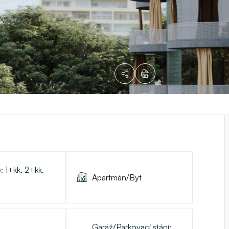
e:
1+kk, 2+kk,
Apartmán/Byt
Garáž/Parkovací stání: