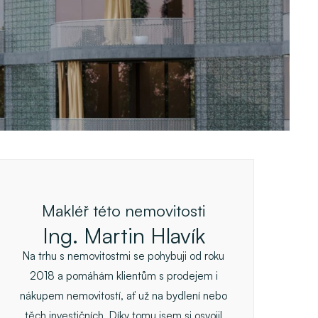
Makléř této nemovitosti
Ing. Martin Hlavík
Na trhu s nemovitostmi se pohybuji od roku
2018 a pomáhám klientům s prodejem i
nákupem nemovitostí, ať už na bydlení nebo
těch investičních. Díky tomu jsem si osvojil