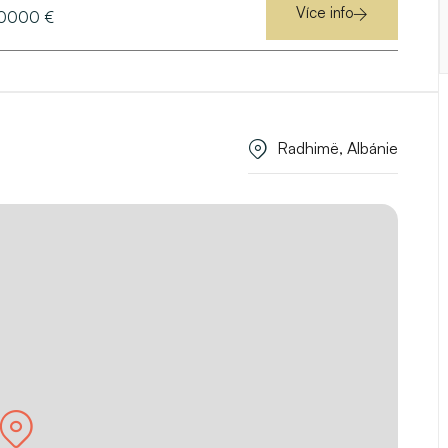
Více info
0000 €
Radhimë, Albánie