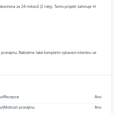
okončena za 24 měsíců
(2 roky). Tento projekt zahrnuje tři
o pronájmu
. Nabízíme také
kompletní vybavení interiéru
ve
nut
Recepce
Ano
nut
Možnost pronájmu
Ano