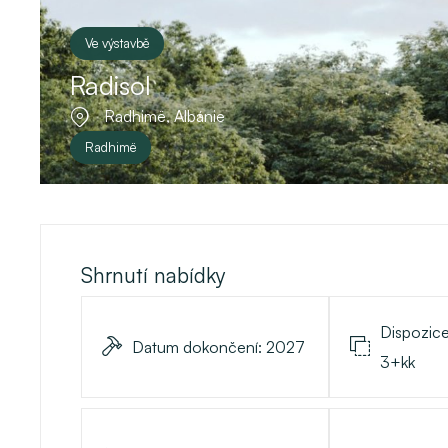
Ve výstavbě
Radisol
Radhimë, Albánie
Radhimë
Shrnutí nabídky
Dispozic
Datum dokončení:
2027
3+kk