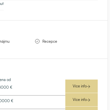
nut
onájmu
Recepce
ena od
Více info
4000 €
Více info
0000 €