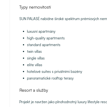
Typy nemovitostí
SUN PALASË nabídne široké spektrum prémiových nemo
luxusní apartmány
high-quality apartments
standard apartments
twin villas
single villas
elite villas
hotelové suites s privátními bazény
panoramatické rooftop terasy
Resort a služby
Projekt je navržen jako plnohodnotný luxury lifestyle re