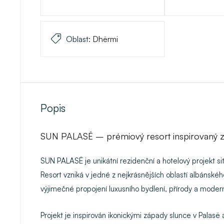
Oblast:
Dhërmi
Popis
SUN PALASË – prémiový resort inspirovaný zá
SUN PALASË je unikátní rezidenční a hotelový projekt sit
Resort vzniká v jedné z nejkrásnějších oblastí albánsk
výjimečné propojení luxusního bydlení, přírody a modern
Projekt je inspirován ikonickými západy slunce v Palasë