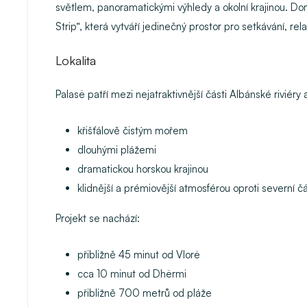
světlem, panoramatickými výhledy a okolní krajinou. D
Strip“, která vytváří jedinečný prostor pro setkávání, r
Lokalita
Palasë patří mezi nejatraktivnější části Albánské riviéry
křišťálově čistým mořem
dlouhými plážemi
dramatickou horskou krajinou
klidnější a prémiovější atmosférou oproti severní č
Projekt se nachází:
přibližně 45 minut od
Vlorë
cca 10 minut od
Dhërmi
přibližně 700 metrů od pláže