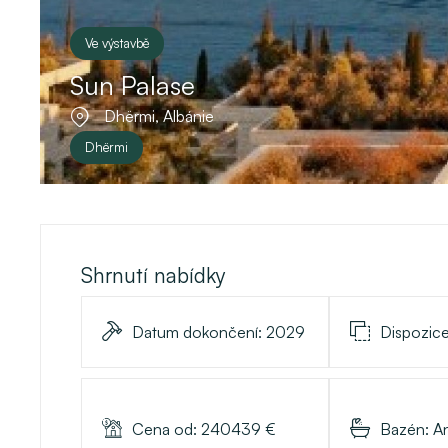
Ve výstavbě
Sun Palase
Dhërmi, Albánie
Dhërmi
Shrnutí nabídky
Datum dokončení:
2029
Dispozic
Cena od:
240439
€
Bazén:
A