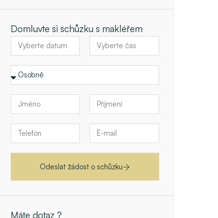
Domluvte si schůzku s makléřem
Odeslat žádost o schůzku
Máte dotaz ?