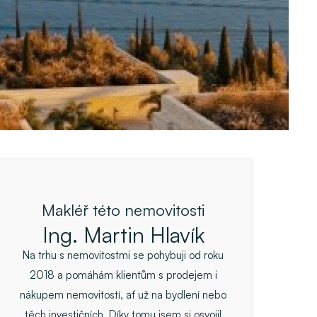
Makléř této nemovitosti
Ing. Martin Hlavík
Na trhu s nemovitostmi se pohybuji od roku
2018 a pomáhám klientům s prodejem i
nákupem nemovitostí, ať už na bydlení nebo
těch investičních. Díky tomu jsem si osvojil