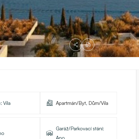
e:
Vila
Apartmán/Byt
,
Dům/Vila
Garáž/Parkovací stání:
no
Ano