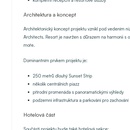
kompletní recepční a resortové služby
Architektura a koncept
Architektonický koncept projektu vznikl pod vedením n
Architects. Resort je navržen s důrazem na harmonii s o
moře.
Dominantním prvkem projektu je:
250 metrů dlouhý Sunset Strip
několik centrálních piazz
přírodní promenáda s panoramatickými výhledy
podzemní infrastruktura a parkování pro zachování 
Hotelová část
Součástí projektu bude také hotelová sekce: