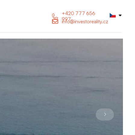
+420 777 656
997
info@investoreality.cz