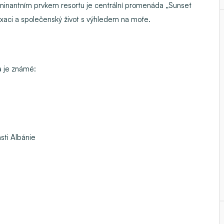
ominantním prvkem resortu je centrální promenáda „Sunset
elaxaci a společenský život s výhledem na moře.
 a je známé:
ásti Albánie