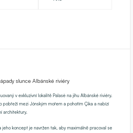
pady slunce Albánské riviéry
uovaný v exkluzivní lokalitě
Palasë
na jihu Albánské riviéry.
ého pobřeží mezi Jónským mořem a pohořím Çika a nabízí
í architektury.
 a jeho koncept je navržen tak, aby maximálně pracoval se