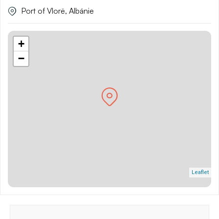
Port of Vlorë, Albánie
+
−
Leaflet