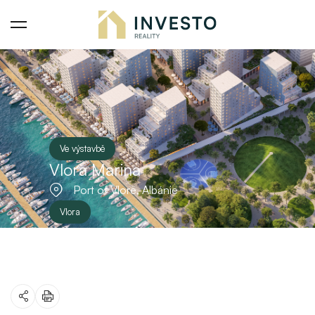
Ve výstavbě
Vlora Marina
Port of Vlorë, Albánie
Vlora