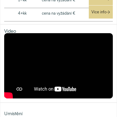
Více info
4+kk
cena na vyžádání €
Video
Umístění