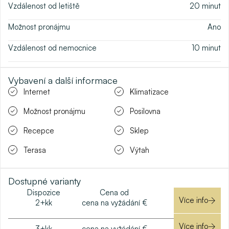
Vzdálenost od letiště
20
minut
Možnost pronájmu
Ano
Vzdálenost od nemocnice
10
minut
Vybavení a další informace
Internet
Klimatizace
Možnost pronájmu
Posilovna
Recepce
Sklep
Terasa
Výtah
Dostupné varianty
Dispozice
Cena od
Více info
2+kk
cena na vyžádání €
Více info
3+kk
cena na vyžádání €