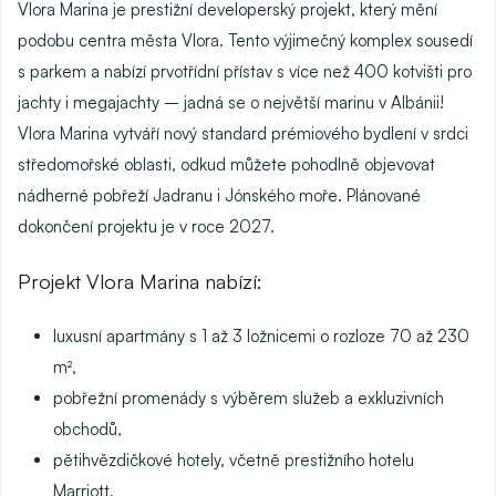
Vlora Marina
je prestižní developerský projekt, který mění
podobu centra města Vlora. Tento výjimečný komplex sousedí
s parkem a nabízí
prvotřídní přístav s více než 400 kotvišti
pro
jachty i megajachty – jadná se o
největší marinu v Albánii
!
Vlora Marina vytváří nový standard prémiového bydlení v srdci
středomořské oblasti, odkud můžete pohodlně objevovat
nádherné pobřeží Jadranu i Jónského moře. Plánované
dokončení projektu je v roce 2027.
Projekt Vlora Marina nabízí:
luxusní apartmány
s 1 až 3 ložnicemi o rozloze 70 až 230
m²,
pobřežní promenády
s výběrem služeb a exkluzivních
obchodů,
pětihvězdičkové hotely, včetně prestižního hotelu
Marriott,