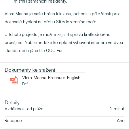
místní i zahraniční rezidenty.
Vlora Marina je vaše brána k luxusu, pohodlí a příležitosti pro
dokonalé bydlení na břehu Středozemního moře.
U tohoto projektu je možné zajistit
správu krátkodobého
pronájmu
. Nabízíme také
kompletní vybavení interiéru
ve dvou
standardech již od 15 000 Eur.
Dokumenty ke stažení
Vlora-Marina-Brochure-English
Pdf
Detaily
Vzdálenost od pláže
2
minut
Recepce
Ano