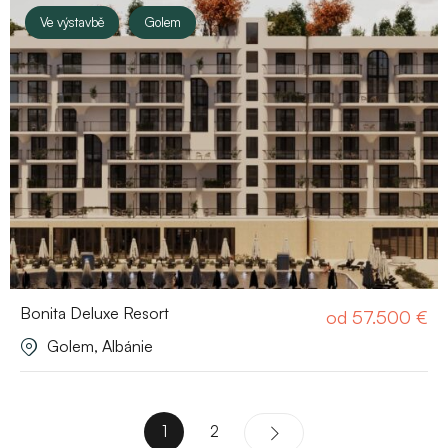
Ve výstavbě
Golem
Bonita Deluxe Resort
od
57.500
€
Golem, Albánie
1
2