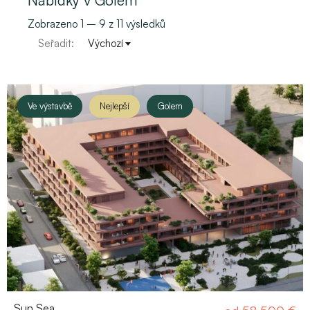
Nabídky v Golem
Zobrazeno
1
–
9
z 11 výsledků
Seřadit:
Výchozí
Ve výstavbě
Nejlepší
Golem
Sun Sea