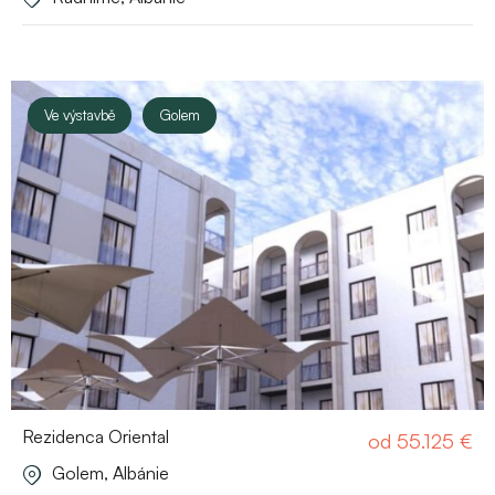
Ve výstavbě
Golem
Rezidenca Oriental
od
55.125
€
Golem, Albánie