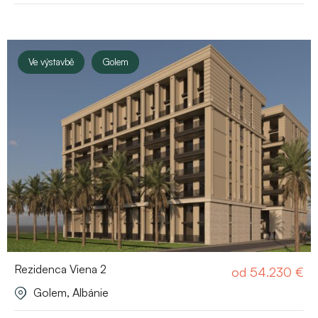
Ve výstavbě
Golem
Rezidenca Viena 2
od
54.230
€
Golem, Albánie