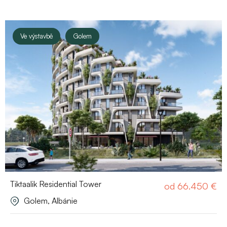
Ve výstavbě
Golem
Tiktaalik Residential Tower
od
66.450
€
Golem, Albánie