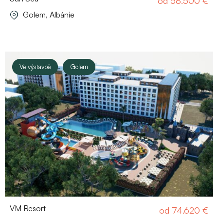
od
58.500
€
Golem, Albánie
Ve výstavbě
Golem
VM Resort
od
74.620
€