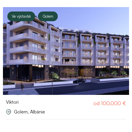
Ve výstavbě
Golem
Viktori
od
100.000
€
Golem, Albánie