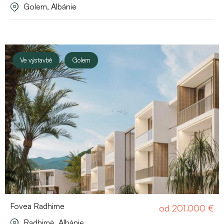
Golem, Albánie
Ve výstavbě
Golem
Fovea Radhime
od
201.000
€
Radhimë, Albánie