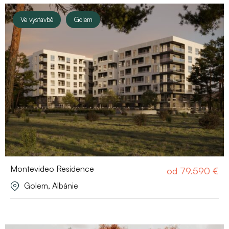
Ve výstavbě
Golem
Montevideo Residence
od
79.590
€
Golem, Albánie