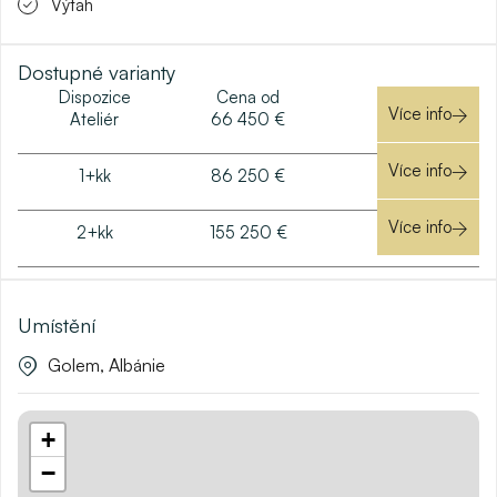
Výtah
Dostupné varianty
Dispozice
Cena od
Více info
Ateliér
66 450 €
Více info
1+kk
86 250 €
Více info
2+kk
155 250 €
Umístění
Golem, Albánie
+
−