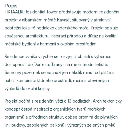
Popis
TIKTAALIK Residential Tower
představuje moderní rezidenční
projekt v albánském městě
Kavajë
, situovaný v atraktivní
pobřežní lokalitě
nedaleko Jaderského moře
. Projekt spojuje
současnou architekturu, inspiraci přírodou a důraz na kvalitní
městské bydlení v harmonii s okolním prostředím.
Rezidence vzniká v rychle se rozvíjející oblasti s
výbornou
dostupností do Durrësu, Tirany i na mezinárodní letiště
.
Samotný pozemek se nachází jen
několik minut od pláže
a
nabízí kombinaci klidného prostředí, moře a otevřených
výhledů do okolní krajiny.
Projekt počítá s
rezidenční věží o 13 podlažích
. Architektonický
koncept čerpá inspiraci z organických tvarů mořských
organismů a přírodních struktur, což se promítá do plynulých
linií budovy, zaoblených balkonů i výrazných zelených prvků