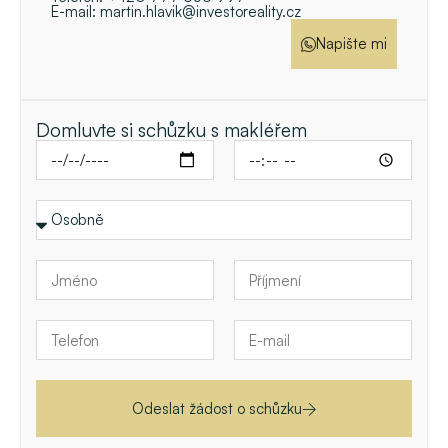
E-mail:
martin.hlavik@investoreality.cz
Napište mi
Domluvte si schůzku s makléřem
Odeslat žádost o schůzku