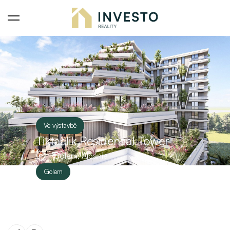
Ve výstavbě
Tiktaalik Residential Tower
Golem, Albánie
Golem