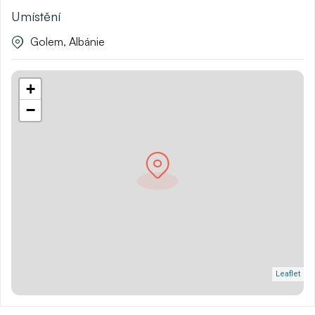
Umístění
Golem, Albánie
+
−
Leaflet