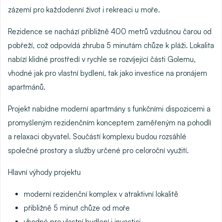
zázemí pro každodenní život i rekreaci u moře.
Rezidence se nachází přibližně
400 metrů vzdušnou čarou od
pobřeží
, což odpovídá zhruba
5 minutám chůze
k pláži. Lokalita
nabízí klidné prostředí v rychle se rozvíjející části Golemu,
vhodné jak pro vlastní bydlení, tak jako investice na pronájem
apartmánů.
Projekt nabídne moderní apartmány s funkčními dispozicemi a
promyšleným rezidenčním konceptem zaměřeným na pohodlí
a relaxaci obyvatel. Součástí komplexu budou rozsáhlé
společné prostory a služby určené pro celoroční využití.
Hlavní výhody projektu
moderní rezidenční komplex v atraktivní lokalitě
přibližně 5 minut chůze od moře
vhodné pro vlastní bydlení i investici