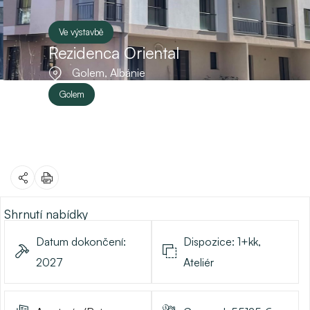
Ve výstavbě
Rezidenca Oriental
Golem, Albánie
Golem
Shrnutí nabídky
Datum dokončení:
Dispozice:
1+kk,
2027
Ateliér