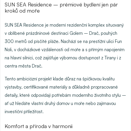
SUN SEA Residence – prémiové bydlení jen pár
kroků od moře
SUN SEA Residence
je moderní rezidenční komplex situovaný
v oblíbené prázdninové destinaci
Golem – Drač
, pouhých
300 metrů od písčité pláže
. Nachází se na prestižní ulici Fun
Noli, v docházkové vzdálenosti od moře a s přímým napojením
na hlavní silnici, což zajišťuje výbornou dostupnost z Tirany i z
centra města Drač.
Tento ambiciózní projekt klade důraz na
špičkovou kvalitu
výstavby
, certifikované materiály a důkladně propracované
detaily, které odpovídají potřebám moderního životního stylu –
ať už hledáte vlastní druhý domov u moře nebo zajímavou
investiční příležitost.
Komfort a příroda v harmonii