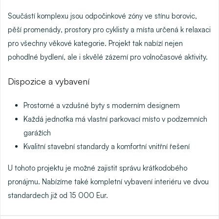
Součástí komplexu jsou
odpočinkové zóny
ve stínu borovic,
pěší promenády
, prostory pro cyklisty a místa určená k relaxaci
pro všechny věkové kategorie. Projekt tak nabízí nejen
pohodlné bydlení, ale i skvělé zázemí pro volnočasové aktivity.
Dispozice a vybavení
Prostorné a vzdušné byty s moderním designem
Každá jednotka má vlastní parkovací místo v podzemních
garážích
Kvalitní stavební standardy a komfortní vnitřní řešení
U tohoto projektu je možné zajistit
správu krátkodobého
pronájmu
. Nabízíme také
kompletní vybavení interiéru
ve dvou
standardech již od 15 000 Eur.