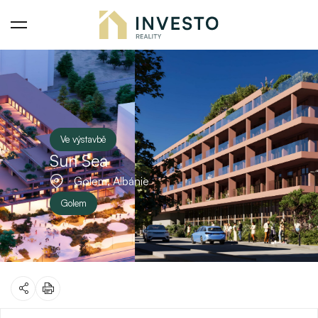
Ve výstavbě
Sun Sea
Golem, Albánie
Golem