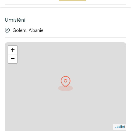
Umístění
Golem, Albánie
+
−
Leaflet