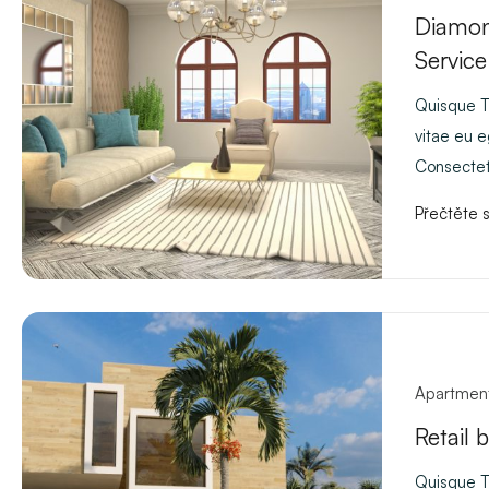
Diamon
Service
Quisque Th
vitae eu 
Consectetu
Přečtěte s
Apartmen
Retail 
Quisque Th