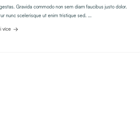
egestas. Gravida commodo non sem diam faucibus justo dolor.
r nunc scelerisque ut enim tristique sed. ...
i více