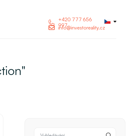
+420 777 656
997
info@investoreality.cz
tion"