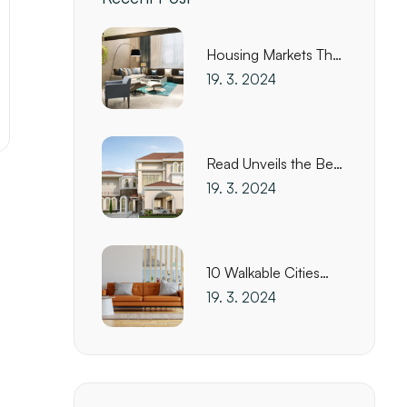
Housing Markets That
Changed the Most
19. 3. 2024
This Week
Read Unveils the Best
Canadian Cities for
19. 3. 2024
Biking
10 Walkable Cities
Where You Can Live
19. 3. 2024
Affordably