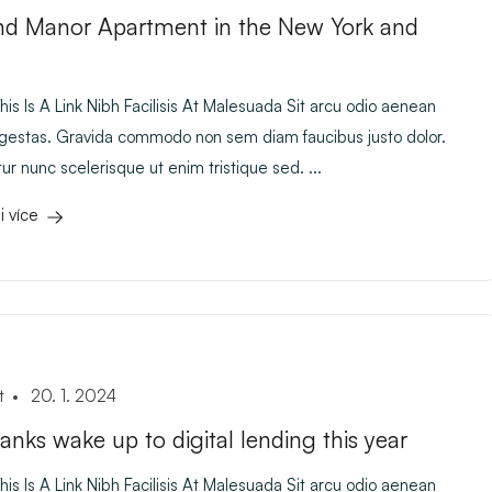
d Manor Apartment in the New York and
is Is A Link Nibh Facilisis At Malesuada Sit arcu odio aenean
egestas. Gravida commodo non sem diam faucibus justo dolor.
r nunc scelerisque ut enim tristique sed. ...
i více
t
20. 1. 2024
banks wake up to digital lending this year
is Is A Link Nibh Facilisis At Malesuada Sit arcu odio aenean