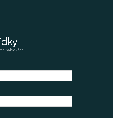
ídky
ých nabídkách.