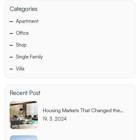
Categories
Apartment
Office
Shop
Single Family
Villa
Recent Post
Housing Markets That Changed the
Most This Week
19. 3. 2024