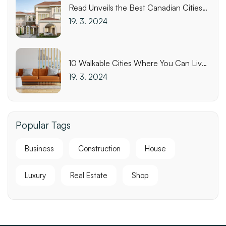
Read Unveils the Best Canadian Cities
for Biking
19. 3. 2024
10 Walkable Cities Where You Can Live
Affordably
19. 3. 2024
Popular Tags
Business
Construction
House
Luxury
Real Estate
Shop