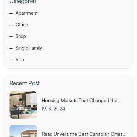
Categories
Apartment
Office
Shop
Single Family
Villa
Recent Post
Housing Markets That Changed the
Most This Week
19. 3. 2024
Read Unveils the Best Canadian Cities