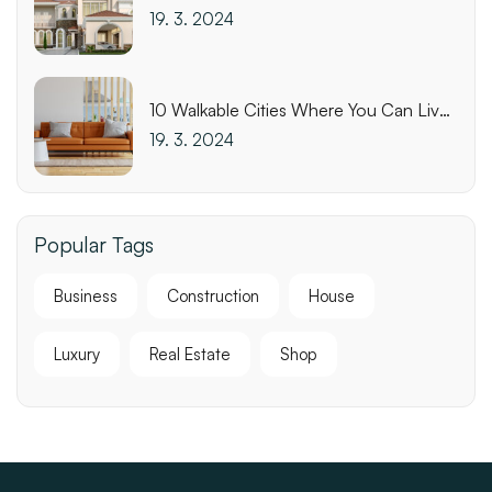
for Biking
19. 3. 2024
10 Walkable Cities Where You Can Live
Affordably
19. 3. 2024
Popular Tags
Business
Construction
House
Luxury
Real Estate
Shop